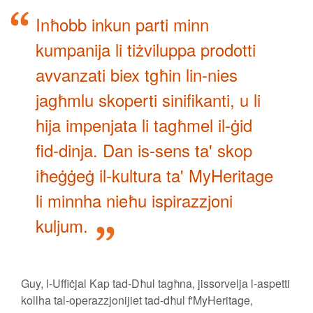
Inħobb inkun parti minn
kumpanija li tiżviluppa prodotti
avvanzati biex tgħin lin-nies
jagħmlu skoperti sinifikanti, u li
hija impenjata li tagħmel il-ġid
fid-dinja. Dan is-sens ta' skop
iħeġġeġ il-kultura ta' MyHeritage
li minnha nieħu ispirazzjoni
kuljum.
Guy, l-Uffiċjal Kap tad-Dħul tagħna, jissorvelja l-aspetti
kollha tal-operazzjonijiet tad-dħul f'MyHeritage,