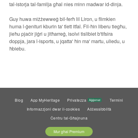
tal-istorja tal-familja għal nies minn madwar id-dinja.
Guy huwa miżżewweġ bil-ferħ lil Liron, u flimkien
huma l-ġenituri kburin ta' tlett itfal. Fil-ħin liberu tiegħu,
jieħu pjaċir jiġri u jitħarreġ, isolvi tislibiet b'tifsira
doppja, jara l-isports, u jqatta' ħin ma' martu, uliedu, u
ħbiebu.
Blog
App MyHeritage
Privatezza
Termini
Aġġornat
Informazzjoni dwar il-cookies
Aċċessibbiltà
Ċentru tal-Għajnuna
Mur għal Premium