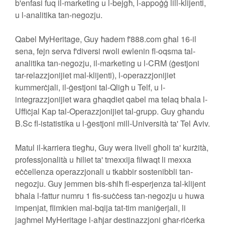
b'enfasi fuq il-marketing u l-bejgħ, l-appoġġ lill-klijenti,
u l-analitika tan-negozju.
Qabel MyHeritage, Guy ħadem f'888.com għal 16-il
sena, fejn serva f'diversi rwoli ewlenin fl-oqsma tal-
analitika tan-negozju, il-marketing u l-CRM (ġestjoni
tar-relazzjonijiet mal-klijenti), l-operazzjonijiet
kummerċjali, il-ġestjoni tal-Qligħ u Telf, u l-
integrazzjonijiet wara għaqdiet qabel ma telaq bħala l-
Uffiċjal Kap tal-Operazzjonijiet tal-grupp. Guy għandu
B.Sc fl-istatistika u l-ġestjoni mill-Università ta' Tel Aviv.
Matul il-karriera tiegħu, Guy wera livell għoli ta' kurżità,
professjonalità u ħiliet ta' tmexxija filwaqt li mexxa
eċċellenza operazzjonali u tkabbir sostenibbli tan-
negozju. Guy jemmen bis-sħiħ fl-esperjenza tal-klijent
bħala l-fattur numru 1 fis-suċċess tan-negozju u huwa
impenjat, flimkien mal-bqija tat-tim maniġerjali, li
jagħmel MyHeritage l-aħjar destinazzjoni għar-riċerka