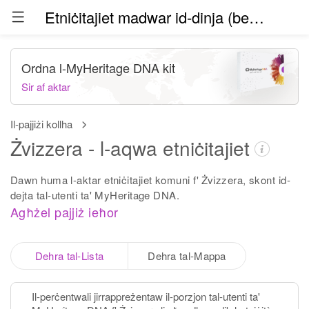
Etniċitajiet madwar id-dinja (beta)
Ordna l-MyHeritage DNA kit
Sir af aktar
Il-pajjiżi kollha
Żvizzera - l-aqwa etniċitajiet
Dawn huma l-aktar etniċitajiet komuni f' Żvizzera, skont id-
dejta tal-utenti ta' MyHeritage DNA.
Agħżel pajjiż ieħor
Dehra tal-Lista
Dehra tal-Mappa
Il-perċentwali jirrappreżentaw il-porzjon tal-utenti ta'