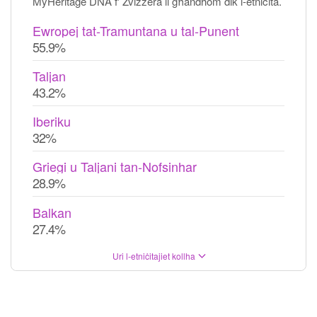
MyHeritage DNA f' Żvizzera li għandhom dik l-etniċità.
Ewropej tat-Tramuntana u tal-Punent
55.9%
Taljan
43.2%
Iberiku
32%
Griegi u Taljani tan-Nofsinhar
28.9%
Balkan
27.4%
Uri l-etniċitajiet kollha