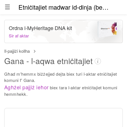
Etniċitajiet madwar id-dinja (beta)
Ordna l-MyHeritage DNA kit
Sir af aktar
Il-pajjiżi kollha
Gana - l-aqwa etniċitajiet
Għad m'hemmx biżżejjed dejta biex turi l-aktar etniċitajiet
komuni f' Gana.
Agħżel pajjiż ieħor
biex tara l-aktar etniċitajiet komuni
hemmhekk.