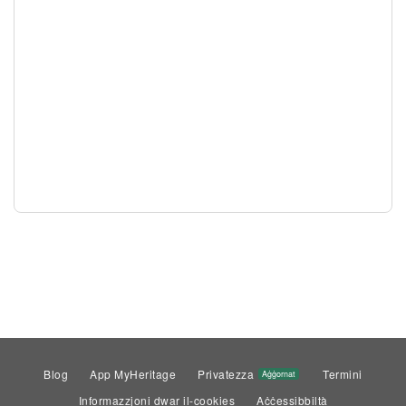
Blog
App MyHeritage
Privatezza
Termini
Aġġornat
Informazzjoni dwar il-cookies
Aċċessibbiltà