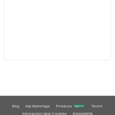
Blog
App MyHeritage
Privatezza
Termini
Aġġornat
Informazzjoni dwar il-cookies
Aċċessibbiltà