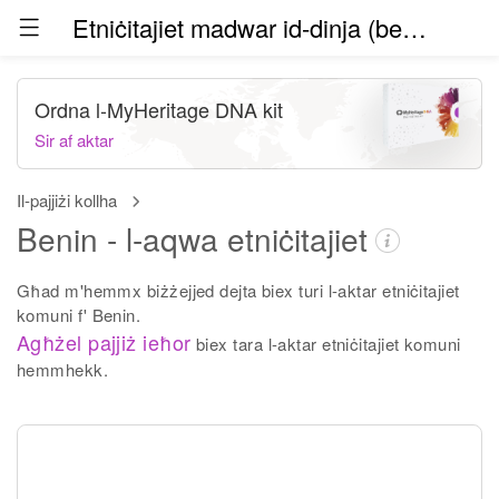
Etniċitajiet madwar id-dinja (beta)
Ordna l-MyHeritage DNA kit
Sir af aktar
Il-pajjiżi kollha
Benin - l-aqwa etniċitajiet
Għad m'hemmx biżżejjed dejta biex turi l-aktar etniċitajiet
komuni f' Benin.
Agħżel pajjiż ieħor
biex tara l-aktar etniċitajiet komuni
hemmhekk.